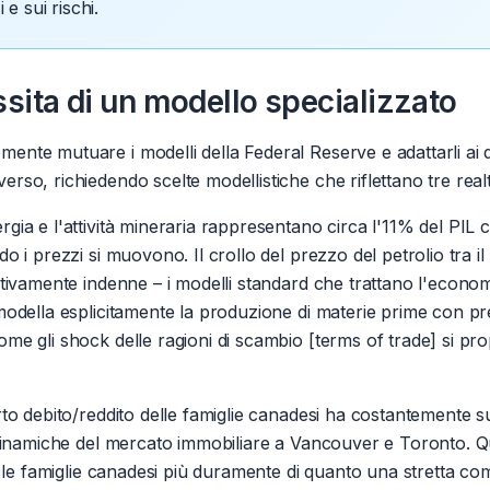
e sui rischi.
sita di un modello specializzato
nte mutuare i modelli della Federal Reserve e adattarli ai 
so, richiedendo scelte modellistiche che riflettano tre realt
rgia e l'attività mineraria rappresentano circa l'11% del PIL
i prezzi si muovono. Il crollo del prezzo del petrolio tra il 
ativamente indenne – i modelli standard che trattano l'eco
odella esplicitamente la produzione di materie prime con prez
e gli shock delle ragioni di scambio [terms of trade] si pro
to debito/reddito delle famiglie canadesi ha costantemente sup
dinamiche del mercato immobiliare a Vancouver e Toronto. Qua
 le famiglie canadesi più duramente di quanto una stretta com