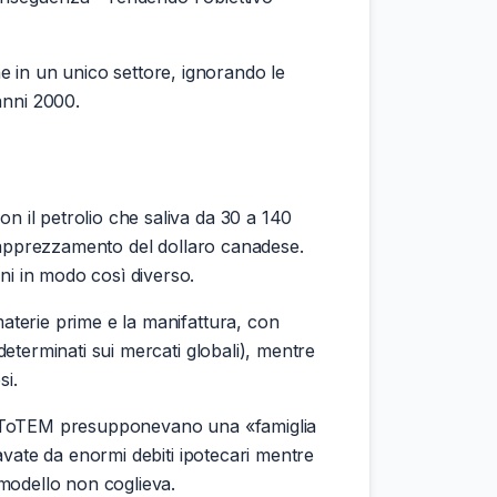
 in un unico settore, ignorando le
anni 2000.
n il petrolio che saliva da 30 a 140
 l'apprezzamento del dollaro canadese.
ni in modo così diverso.
materie prime e la manifattura, con
determinati sui mercati globali), mentre
si.
 di ToTEM presupponevano una «famiglia
ravate da enormi debiti ipotecari mentre
 modello non coglieva.