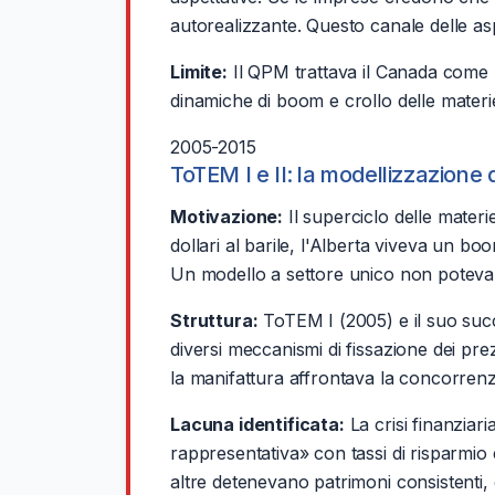
autorealizzante. Questo canale delle as
Limite:
Il QPM trattava il Canada come 
dinamiche di boom e crollo delle mater
2005-2015
ToTEM I e II: la modellizzazione 
Motivazione:
Il superciclo delle materi
dollari al barile, l'Alberta viveva un b
Un modello a settore unico non poteva s
Struttura:
ToTEM I (2005) e il suo succe
diversi meccanismi di fissazione dei pre
la manifattura affrontava la concorrenz
Lacuna identificata:
La crisi finanziar
rappresentativa» con tassi di risparmio e
altre detenevano patrimoni consistenti, 