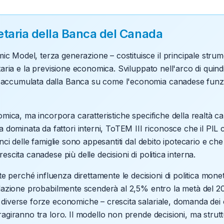
netaria della Banca del Canada
 Model, terza generazione – costituisce il principale strume
taria e la previsione economica. Sviluppato nell'arco di quindi
accumulata dalla Banca su come l'economia canadese funzio
nomica, ma incorpora caratteristiche specifiche della realtà 
minata da fattori interni, ToTEM III riconosce che il PIL c
anci delle famiglie sono appesantiti dal debito ipotecario e c
escita canadese più delle decisioni di politica interna.
perché influenza direttamente le decisioni di politica mone
flazione probabilmente scenderà al 2,5% entro la metà del 2025
 diverse forze economiche – crescita salariale, domanda dei 
agiranno tra loro. Il modello non prende decisioni, ma struttu