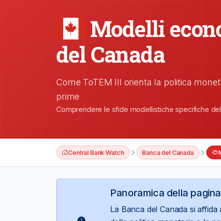
Modelli econ
del Canada
Come ToTEM III orienta la politica monet
prime
Comprendere le sfide modellistiche specifiche de
›
›
Central Bank Watch
Banca del Canada
Panoramica della pagina
La Banca del Canada si affida