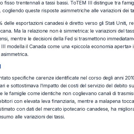
o fisso trentennali a tassi bassi. ToTEM III distingue tra famig
o, cogliendo queste risposte asimmetriche alle variazioni dei ta
% delle esportazioni canadesi è diretto verso gli Stati Uniti,
icana. Ma la relazione non è simmetrica: le variazioni del t
ensi, mentre le decisioni della Fed si trasmettono immediatame
EM III modella il Canada come una «piccola economia aperta» i
 asimmetrica.
I
ontato specifiche carenze identificate nel corso degli anni 201
i e sottostimava l'impatto dei costi del servizio del debito su
te le famiglie come identiche non coglievano canali di trasmissi
bitori con elevata leva finanziaria, mentre a malapena tocca
I, stimato con dati del mercato ipotecario canadese, ha miglio
sumo alle variazioni dei tassi.