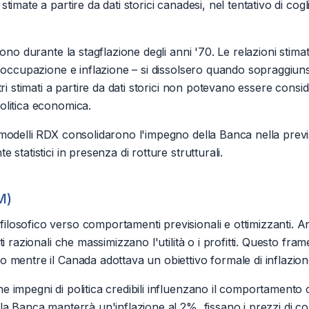
imate a partire da dati storici canadesi, nel tentativo di cog
ono durante la stagflazione degli anni '70. Le relazioni stimat
occupazione e inflazione – si dissolsero quando sopraggiunsero
i stimati a partire da dati storici non potevano essere considerat
olitica economica.
modelli RDX consolidarono l'impegno della Banca nella previs
statistici in presenza di rotture strutturali.
M)
losofico verso comportamenti previsionali e ottimizzanti. An
ti razionali che massimizzano l'utilità o i profitti. Questo 
mentre il Canada adottava un obiettivo formale di inflazione 
impegni di politica credibili influenzano il comportamento c
la Banca manterrà un'inflazione al 2%, fissano i prezzi di c