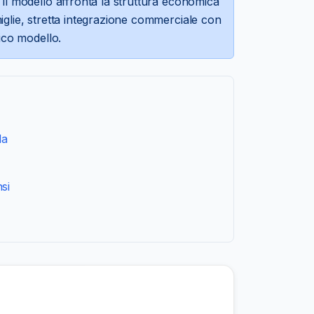
 il modello affronta la struttura economica
miglie, stretta integrazione commerciale con
nico modello.
da
si