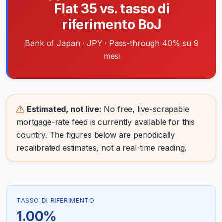
Flat 35 vs. tasso di
riferimento BoJ
Bank of Japan · JPY · Pass-through 40% su 9
mesi
Estimated, not live:
No free, live-scrapable
mortgage-rate feed is currently available for this
country. The figures below are periodically
recalibrated estimates, not a real-time reading.
TASSO DI RIFERIMENTO
1.00%