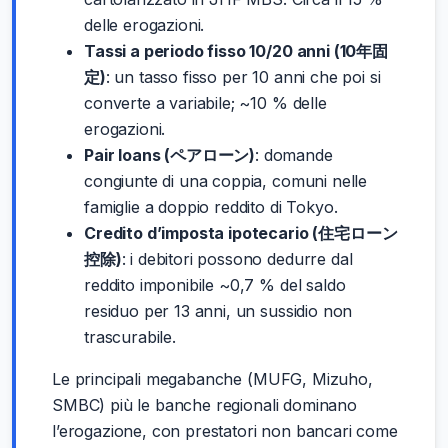
delle erogazioni.
Tassi a periodo fisso 10/20 anni (10年固
定)
: un tasso fisso per 10 anni che poi si
converte a variabile; ~10 % delle
erogazioni.
Pair loans (ペアローン)
: domande
congiunte di una coppia, comuni nelle
famiglie a doppio reddito di Tokyo.
Credito d’imposta ipotecario (住宅ローン
控除)
: i debitori possono dedurre dal
reddito imponibile ~0,7 % del saldo
residuo per 13 anni, un sussidio non
trascurabile.
Le principali megabanche (MUFG, Mizuho,
SMBC) più le banche regionali dominano
l’erogazione, con prestatori non bancari come