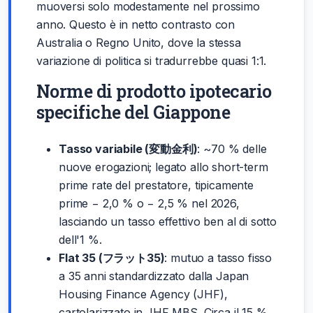
muoversi solo modestamente nel prossimo
anno. Questo è in netto contrasto con
Australia o Regno Unito, dove la stessa
variazione di politica si tradurrebbe quasi 1:1.
Norme di prodotto ipotecario
specifiche del Giappone
Tasso variabile (変動金利)
: ~70 % delle
nuove erogazioni; legato allo short-term
prime rate del prestatore, tipicamente
prime − 2,0 % o − 2,5 % nel 2026,
lasciando un tasso effettivo ben al di sotto
dell'1 %.
Flat 35 (フラット35)
: mutuo a tasso fisso
a 35 anni standardizzato dalla Japan
Housing Finance Agency (JHF),
cartolarizzato in JHF MBS. Circa il 15 %