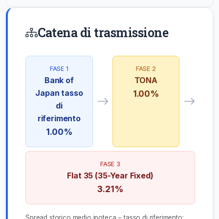
Catena di trasmissione
FASE 1
FASE 2
Bank of
TONA
Japan tasso
1.00%
di
riferimento
1.00%
FASE 3
Flat 35 (35-Year Fixed)
3.21%
Spread storico medio ipoteca − tasso di riferimento: