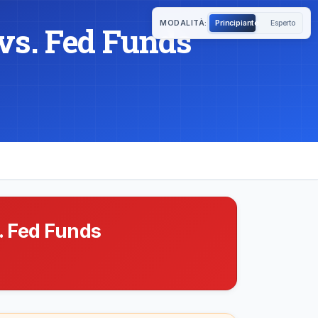
MODALITÀ:
Principiante
Esperto
 vs. Fed Funds
s. Fed Funds