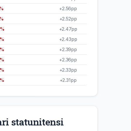
9%
+2.56pp
4%
+2.52pp
9%
+2.47pp
5%
+2.43pp
2%
+2.39pp
9%
+2.36pp
6%
+2.33pp
3%
+2.31pp
ari statunitensi