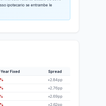
tasso ipotecario se entrambe le
-Year Fixed
Spread
6%
+2.84pp
8%
+2.76pp
1%
+2.69pp
5%
+2.62pp