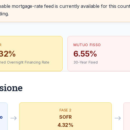
able mortgage-rate feed is currently available for this count
ding.
R
MUTUO FISSO
.32%
6.55%
red Overnight Financing Rate
30-Year Fixed
ssione
FASE 2
to
SOFR
4.32%