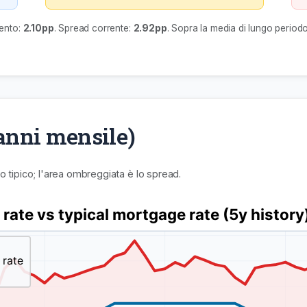
mento:
2.10pp
. Spread corrente:
2.92pp
. Sopra la media di lungo perio
 anni mensile)
so tipico; l'area ombreggiata è lo spread.