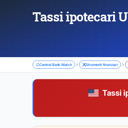
Tassi ipotecari 
›
›
Central Bank Watch
Strumenti finanziari
Tassi i