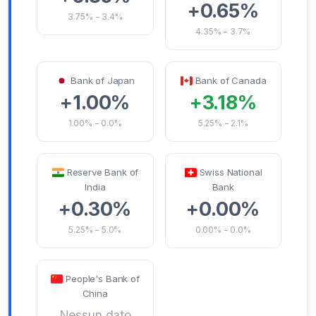
+0.65%
3.75% − 3.4%
4.35% − 3.7%
Bank of Japan
Bank of Canada
+1.00%
+3.18%
1.00% − 0.0%
5.25% − 2.1%
Reserve Bank of
Swiss National
India
Bank
+0.30%
+0.00%
5.25% − 5.0%
0.00% − 0.0%
People's Bank of
China
Nessun dato