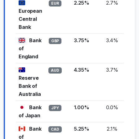
2.25%
2.7%
-0
EUR
European
Central
Bank
Bank
3.75%
3.4%
+0
GBP
of
England
4.35%
3.7%
+0
AUD
Reserve
Bank of
Australia
Bank
1.00%
0.0%
+1
JPY
of Japan
Bank
5.25%
2.1%
+3
CAD
of