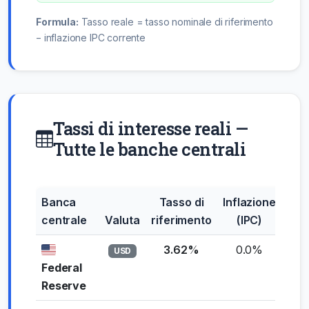
Formula:
Tasso reale = tasso nominale di riferimento
− inflazione IPC corrente
Tassi di interesse reali —
Tutte le banche centrali
Banca
Tasso di
Inflazione
Ta
centrale
Valuta
riferimento
(IPC)
re
3.62%
0.0%
+3
USD
Federal
Reserve