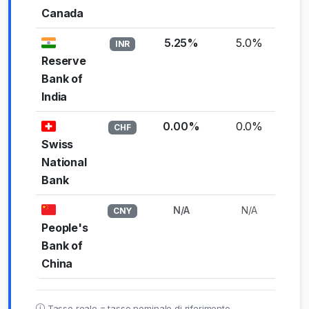
Canada
5.25%
5.0%
+0
INR
Reserve
Bank of
India
0.00%
0.0%
+0
CHF
Swiss
National
Bank
N/A
N/A
N
CNY
People's
Bank of
China
Tasso reale = tasso nominale di riferimento −