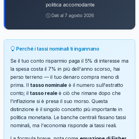
politica accomodante
Dati al 7 agosto 2026
Perché i tassi nominali ti ingannano
Se il tuo conto risparmio paga il 5% di interesse ma
la spesa costa il 7% in più dell'anno scorso, hai
perso terreno — il tuo denaro compra meno di
prima. Il
tasso nominale
è il numero sull'estratto
conto; il
tasso reale
è ciò che rimane dopo che
l'inflazione si è presa il suo morso. Questa
distinzione è il singolo concetto più importante in
politica monetaria. Le banche centrali fissano tassi
nominali, ma l'economia risponde ai tassi reali.
La formula breve, nota come
equazione di Fisher
,