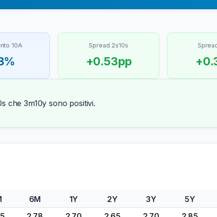
nto 10A
Spread 2s10s
Sprea
18%
+0.53pp
+0.
s che 3m10y sono positivi.
M
6M
1Y
2Y
3Y
5Y
85
2.78
2.70
2.65
2.70
2.85