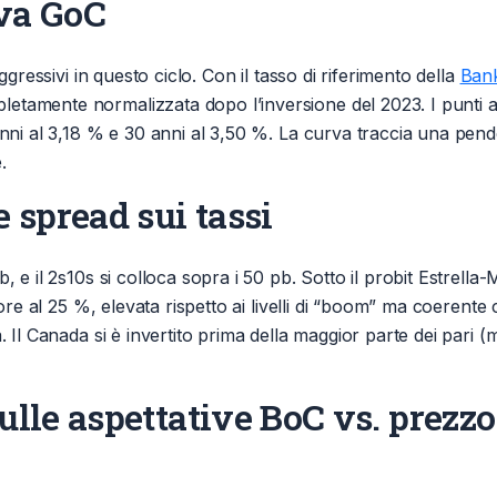
rva GoC
ggressivi in questo ciclo. Con il tasso di riferimento della
Ban
tamente normalizzata dopo l’inversione del 2023. I punti at
anni al 3,18 % e 30 anni al 3,50 %. La curva traccia una pe
.
e spread sui tassi
 e il 2s10s si colloca sopra i 50 pb. Sotto il probit Estrella-
riore al 25 %, elevata rispetto ai livelli di “boom” ma coeren
. Il Canada si è invertito prima della maggior parte dei pari (
ulle aspettative BoC vs. prezz