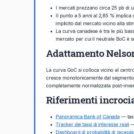
I mercati prezzano circa 25 pb di ult
Il punto a 5 anni al 2,85 % implica 
implicito dal mercato vicino alla st
La curva canadese è tra le più basse
mercato per cui il neutrale BoC è s
Adattamento Nelso
La curva GoC si colloca vicino al centro
cresce monotonicamente dal segmento co
completamente normalizzata post-inver
Riferimenti incrocia
Panoramica Bank of Canada
— tass
Tracker dei tassi di interesse reali
— 
Dashboard di probabilità di recessi