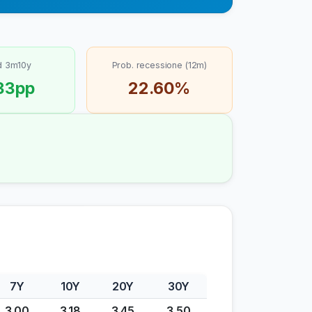
d 3m10y
Prob. recessione (12m)
33pp
22.60%
7Y
10Y
20Y
30Y
3.00
3.18
3.45
3.50