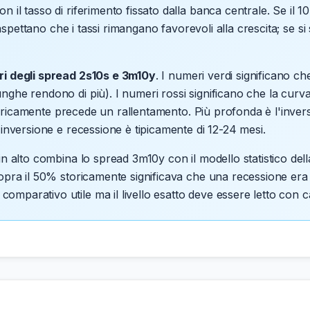
 il tasso di riferimento fissato dalla banca centrale. Se il 10
si aspettano che i tassi rimangano favorevoli alla crescita; se s
ri degli spread 2s10s e 3m10y
. I numeri verdi significano che
nghe rendono di più). I numeri rossi significano che la curva
toricamente precede un rallentamento. Più profonda è l'inversi
 inversione e recessione è tipicamente di 12-24 mesi.
in alto combina lo spread 3m10y con il modello statistico del
sopra il 50% storicamente significava che una recessione era
mparativo utile ma il livello esatto deve essere letto con c