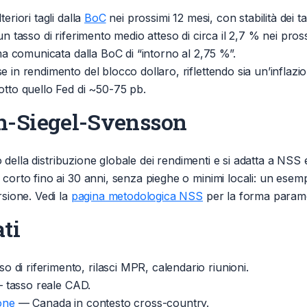
eriori tagli dalla
BoC
nei prossimi 12 mesi, con stabilità dei t
un tasso di riferimento medio atteso di circa il 2,7 % nei pros
ima comunicata dalla BoC di “intorno al 2,75 %”.
 in rendimento del blocco dollaro, riflettendo sia un’inflazi
otto quello Fed di ~50-75 pb.
n-Siegel-Svensson
 della distribuzione globale dei rendimenti e si adatta a NS
rto fino ai 30 anni, senza pieghe o minimi locali: un esem
sione. Vedi la
pagina metodologica NSS
per la forma parame
ti
o di riferimento, rilasci MPR, calendario riunioni.
tasso reale CAD.
one
— Canada in contesto cross-country.