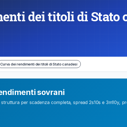
nti dei titoli di Stato
Curva dei rendimenti dei titoli di Stato canadesi
endimenti sovrani
uttura per scadenza completa, spread 2s10s e 3m10y, proba