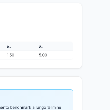
λ₁
λ₂
1.50
5.00
itamento benchmark a lungo termine