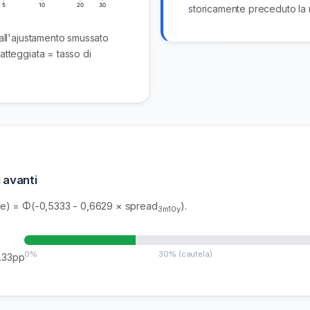
storicamente preceduto la 
 all'ajustamento smussato
atteggiata = tasso di
 avanti
one) = Φ(-0,5333 - 0,6629 × spread
).
3m10y
0%
30% (cautela)
0.33pp